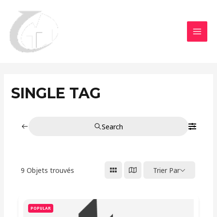
Aller
MAI
au
MEN
contenu
SINGLE TAG
Search
9
Objets trouvés
Trier Par
POPULAR