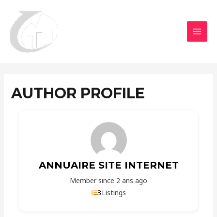
Aller
MAI
au
MEN
contenu
AUTHOR PROFILE
ANNUAIRE SITE INTERNET
Member since 2 ans ago
3
Listings