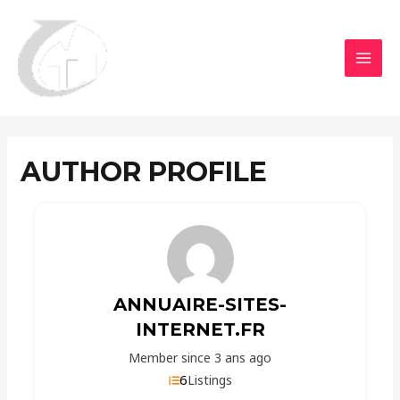
Aller
MAI
au
MEN
contenu
AUTHOR PROFILE
ANNUAIRE-SITES-
INTERNET.FR
Member since 3 ans ago
6
Listings