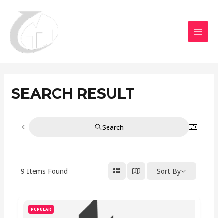
Aller
MAI
au
MEN
contenu
SEARCH RESULT
Search
9
Items Found
Sort By
POPULAR