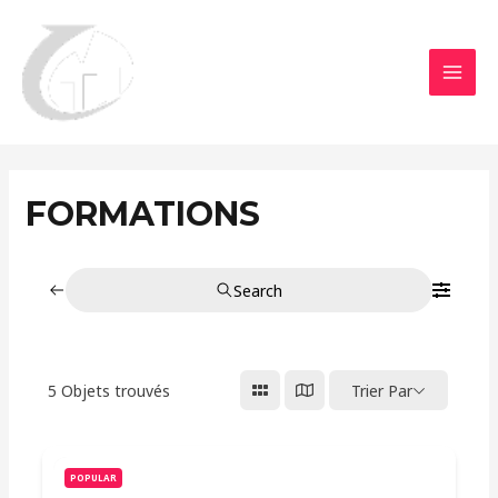
Aller
MAI
au
MEN
contenu
FORMATIONS
Search
5
Objets trouvés
Trier Par
POPULAR