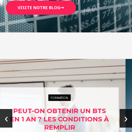
VISITE NOTRE BLOG
ENTREPRISES ÉTHIQUES
L’ÉTHIQUE AU CŒUR DES
‹
›
AFFAIRES : EXPLORER
NOTRE ANNUAIRE DES
ENTREPRISES ENGAGÉES