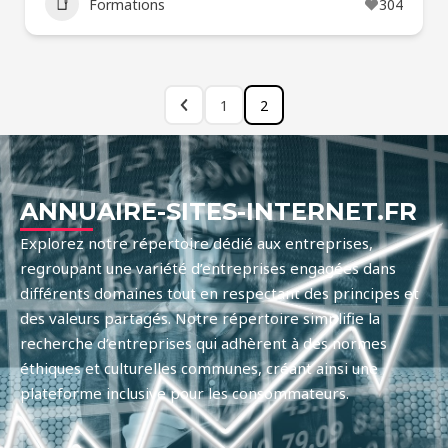
Formations
304
1
2
ANNUAIRE-SITES-INTERNET.FR
Explorez notre répertoire dédié aux entreprises,
regroupant une variété d’entreprises engagées dans
différents domaines tout en respectant des principes et
des valeurs partagés. Notre répertoire simplifie la
recherche d’entreprises qui adhèrent à des normes
éthiques et culturelles communes, créant ainsi une
plateforme inclusive pour les consommateurs.