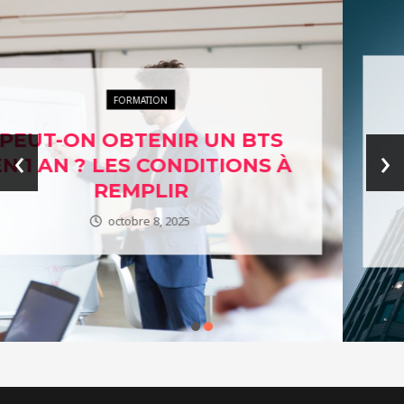
ENTREPRISES ÉTHIQUES
L’ÉTHIQUE AU CŒUR DES
‹
›
AFFAIRES : EXPLORER
NOTRE ANNUAIRE DES
ENTREPRISES ENGAGÉES
janvier 24, 2024