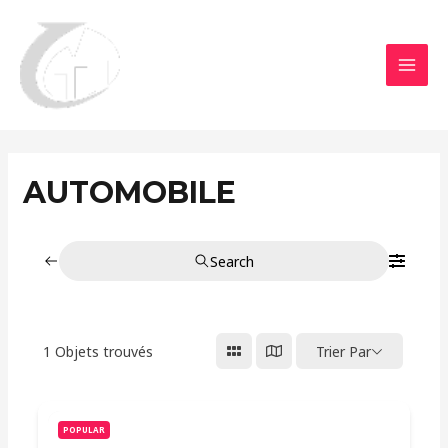
Aller
MAI
au
MEN
contenu
AUTOMOBILE
Search
1
Objets trouvés
Trier Par
POPULAR