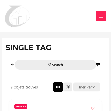
Aller
MAI
au
MEN
contenu
SINGLE TAG
Search
9
Objets trouvés
Trier Par
POPULAR