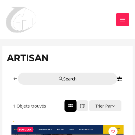
Aller
MAI
au
MEN
contenu
ARTISAN
Search
1
Objets trouvés
Trier Par
POPULAR