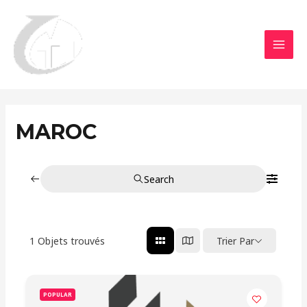
Aller
MAI
au
MEN
contenu
MAROC
Search
1
Objets trouvés
Trier Par
POPULAR