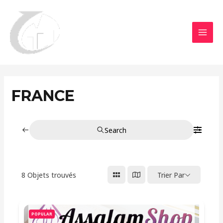
Aller
MAI
au
MEN
contenu
FRANCE
Search
8
Objets trouvés
Trier Par
POPULAR