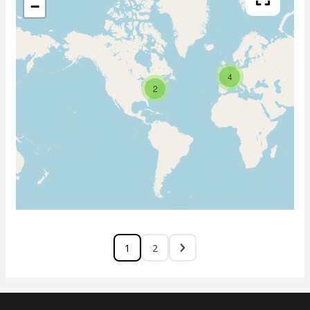
−
4
2
1
2