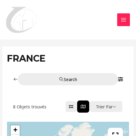
Aller
MAI
au
MEN
contenu
FRANCE
Search
8
Objets trouvés
Trier Par
+