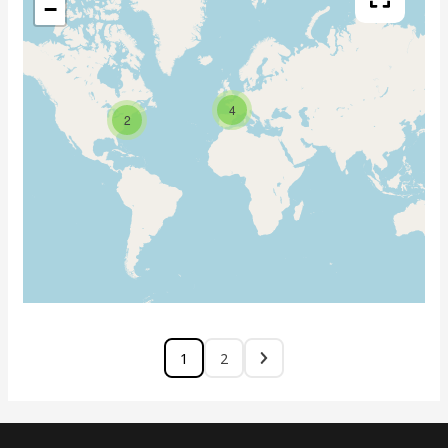
−
4
2
1
2