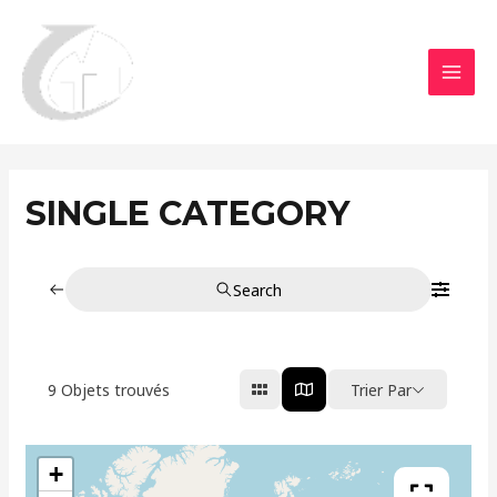
Aller
MAI
au
MEN
contenu
SINGLE CATEGORY
Search
9
Objets trouvés
Trier Par
+