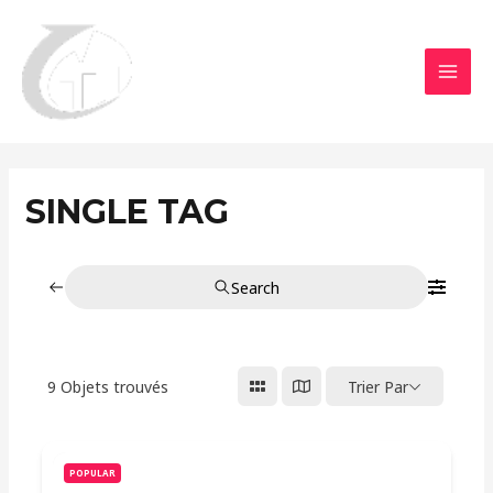
Aller
MAI
au
MEN
contenu
SINGLE TAG
Search
9
Objets trouvés
Trier Par
POPULAR