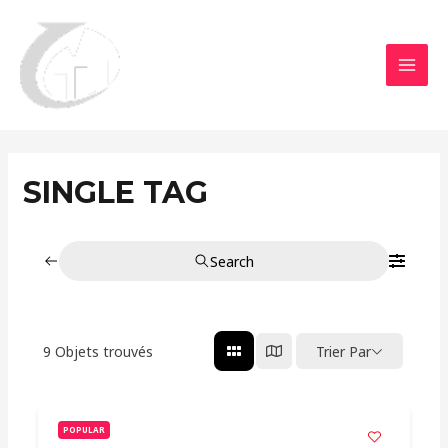
Aller
MAI
au
MEN
contenu
SINGLE TAG
Search
9
Objets trouvés
Trier Par
POPULAR