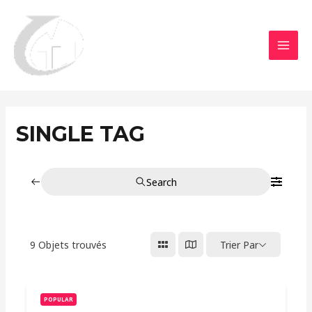
Aller
MAI
au
MEN
contenu
SINGLE TAG
Search
9
Objets trouvés
Trier Par
POPULAR