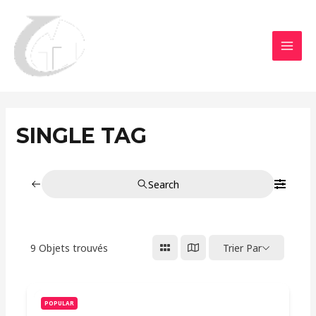
Aller
MAI
au
MEN
contenu
SINGLE TAG
Search
9
Objets trouvés
Trier Par
POPULAR