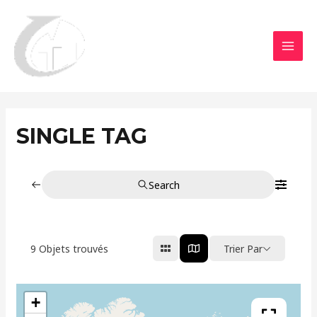
Aller
MAI
au
MEN
contenu
SINGLE TAG
Search
9
Objets trouvés
Trier Par
+