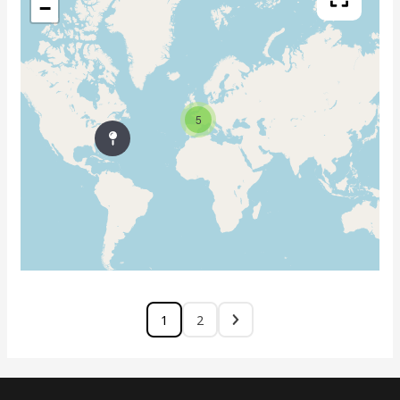
−
5
1
2