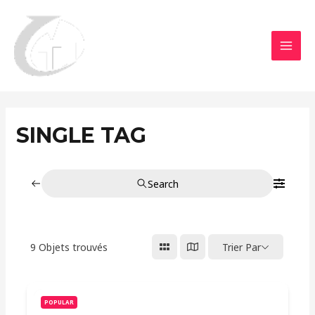
Aller
MAI
au
MEN
contenu
SINGLE TAG
Search
9
Objets trouvés
Trier Par
POPULAR