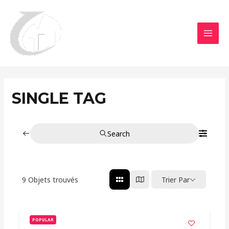
Aller
MAI
au
MEN
contenu
SINGLE TAG
Search
9
Objets trouvés
Trier Par
POPULAR