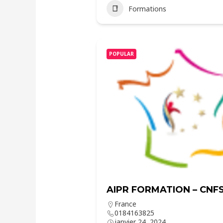
Formations
POPULAR
AIPR FORMATION – CNF
France
0184163825
janvier 24, 2024