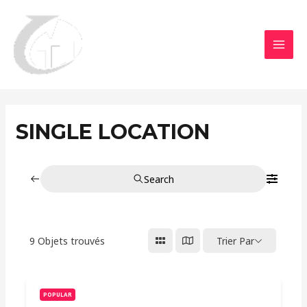
Aller
MAI
au
MEN
contenu
SINGLE LOCATION
Search
9
Objets trouvés
Trier Par
POPULAR