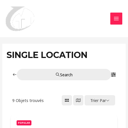
Aller
MAI
au
MEN
contenu
SINGLE LOCATION
Search
9
Objets trouvés
Trier Par
POPULAR