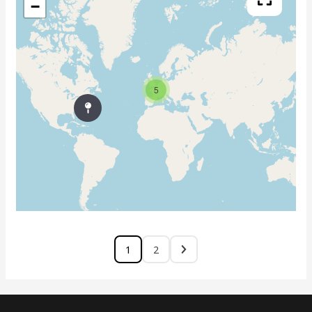
−
5
1
2