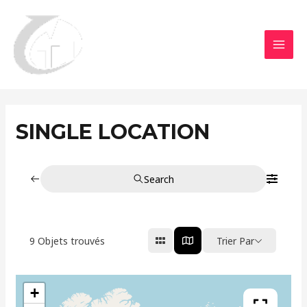
Aller
MAI
au
MEN
contenu
SINGLE LOCATION
Search
9
Objets trouvés
Trier Par
+