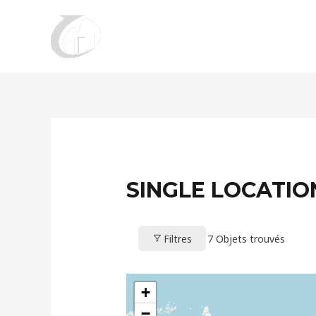
Aller
au
contenu
SINGLE LOCATIO
Filtres
7
Objets trouvés
+
−