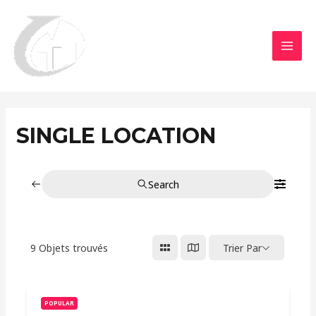
Aller
MAI
au
MEN
contenu
SINGLE LOCATION
Search
9
Objets trouvés
Trier Par
POPULAR