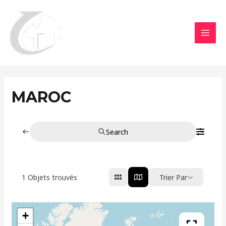
Aller
MAI
au
MEN
contenu
MAROC
Search
1
Objets trouvés
Trier Par
+