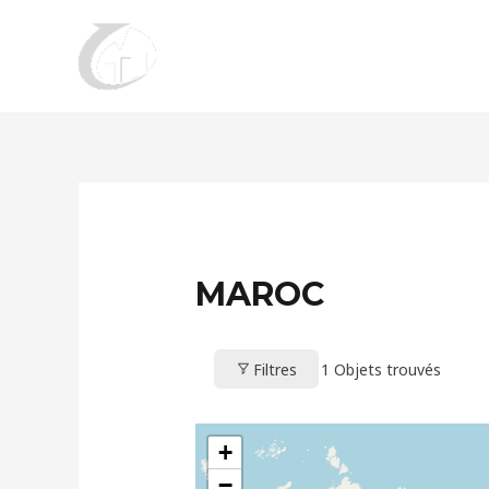
Aller
au
contenu
MAROC
Filtres
1
Objets trouvés
+
−