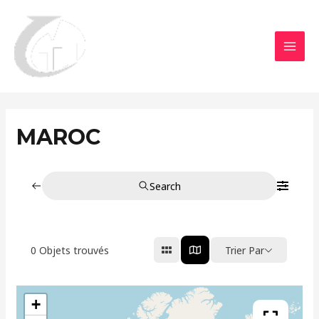
Aller
MAI
au
MEN
contenu
MAROC
Search
0
Objets trouvés
Trier Par
+