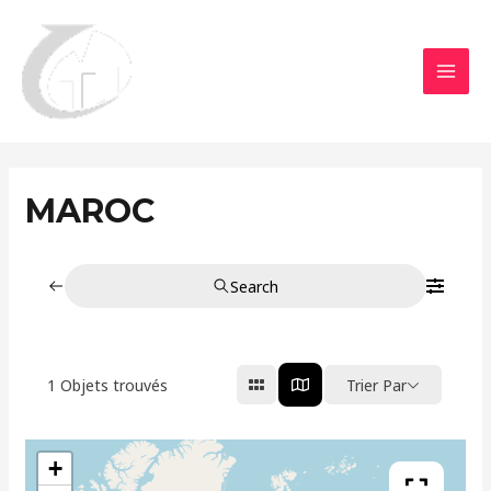
Aller
MAI
au
MEN
contenu
MAROC
Search
1
Objets trouvés
Trier Par
+