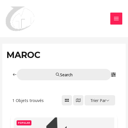
Aller
MAI
au
MEN
contenu
MAROC
Search
1
Objets trouvés
Trier Par
POPULAR