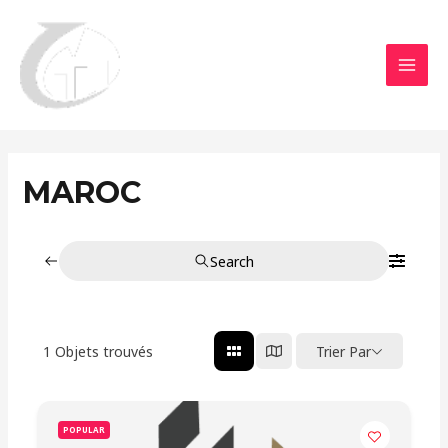
Aller
MAI
au
MEN
contenu
MAROC
Search
1
Objets trouvés
Trier Par
POPULAR