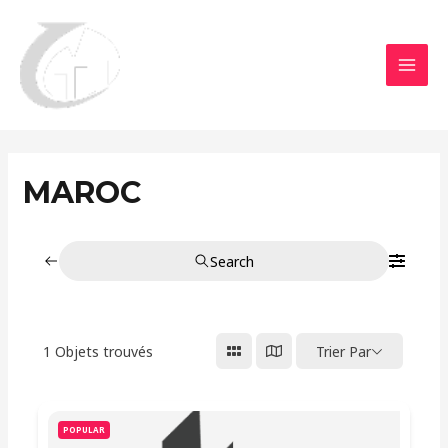
Aller
MAI
au
MEN
contenu
MAROC
Search
1
Objets trouvés
Trier Par
POPULAR