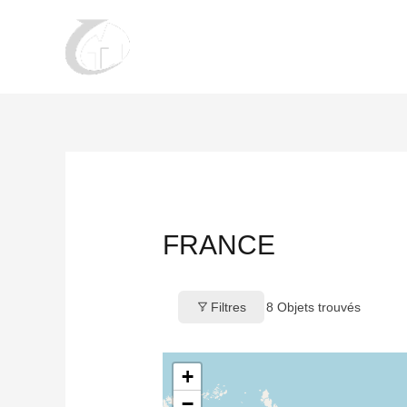
Aller
au
contenu
FRANCE
Filtres
8
Objets trouvés
+
−