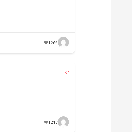
1266
1217