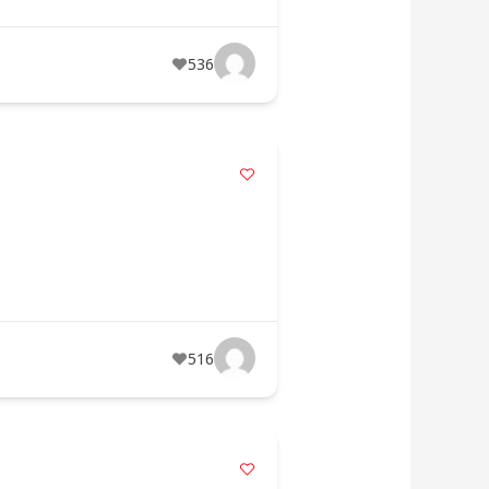
536
516