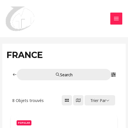
Aller
MAI
au
MEN
contenu
FRANCE
Search
8
Objets trouvés
Trier Par
POPULAR