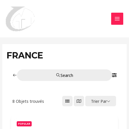
Aller
MAI
au
MEN
contenu
FRANCE
Search
8
Objets trouvés
Trier Par
POPULAR