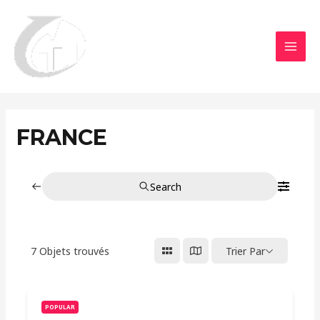
Aller
MAI
au
MEN
contenu
FRANCE
Search
7
Objets trouvés
Trier Par
POPULAR