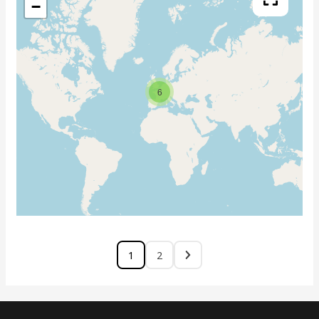
−
6
1
2