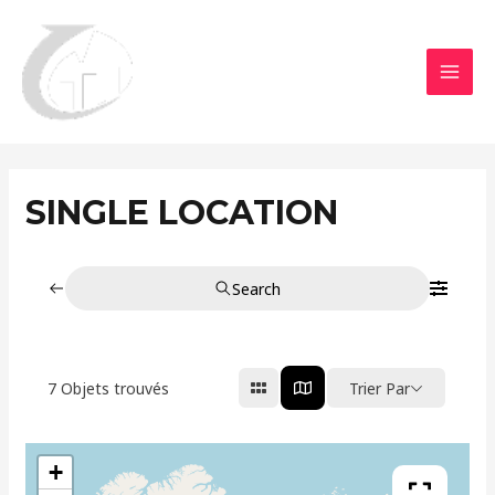
Aller
MAI
au
MEN
contenu
SINGLE LOCATION
Search
7
Objets trouvés
Trier Par
+