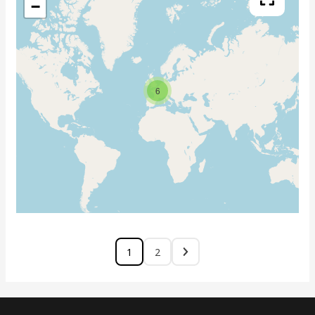
−
6
1
2