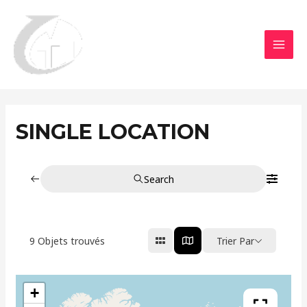
Aller
MAI
au
MEN
contenu
SINGLE LOCATION
Search
9
Objets trouvés
Trier Par
+