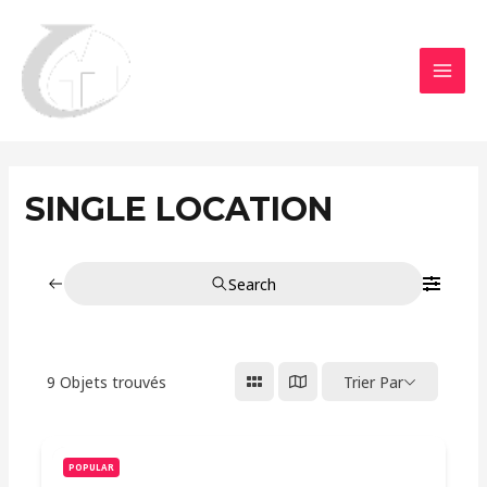
Aller
MAI
au
MEN
contenu
SINGLE LOCATION
Search
9
Objets trouvés
Trier Par
POPULAR