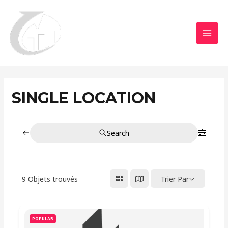
Aller
MAI
au
MEN
contenu
SINGLE LOCATION
Search
9
Objets trouvés
Trier Par
POPULAR