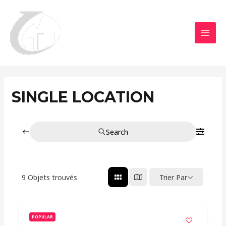
Aller
MAI
au
MEN
contenu
SINGLE LOCATION
Search
9
Objets trouvés
Trier Par
POPULAR