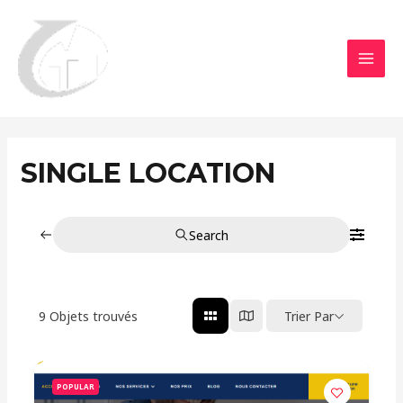
Aller
MAI
au
MEN
contenu
SINGLE LOCATION
Search
9
Objets trouvés
Trier Par
POPULAR