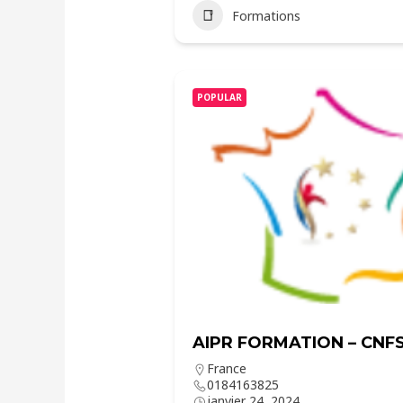
Formations
POPULAR
AIPR FORMATION – CNF
France
0184163825
janvier 24, 2024