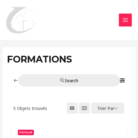
Aller
MAI
au
MEN
contenu
FORMATIONS
Search
5
Objets trouvés
Trier Par
POPULAR