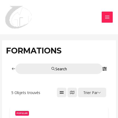
Aller
MAI
au
MEN
contenu
FORMATIONS
Search
5
Objets trouvés
Trier Par
POPULAR