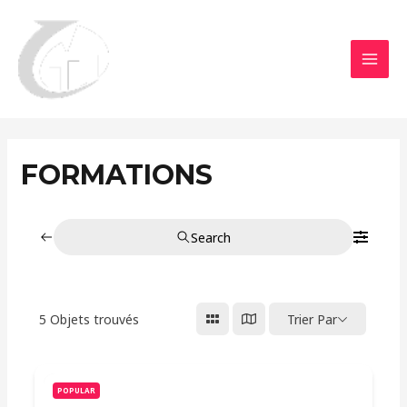
Aller
MAI
au
MEN
contenu
FORMATIONS
Search
5
Objets trouvés
Trier Par
POPULAR