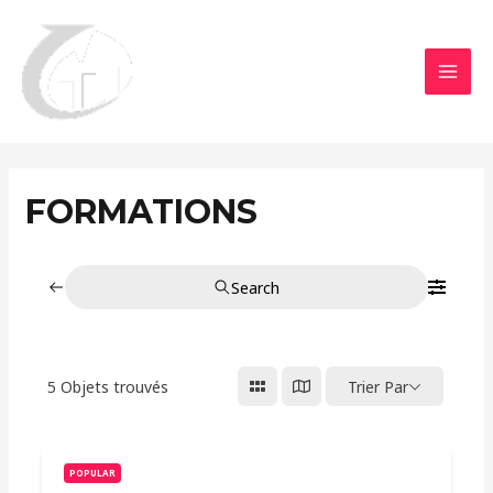
Aller
MAI
au
MEN
contenu
FORMATIONS
Search
5
Objets trouvés
Trier Par
POPULAR